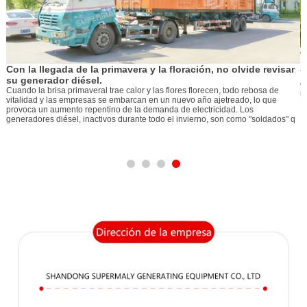
el
G
r
Con la llegada de la primavera y la floración, no olvide revisar
Y
su generador diésel.
e
e
Cuando la brisa primaveral trae calor y las flores florecen, todo rebosa de
m
vitalidad y las empresas se embarcan en un nuevo año ajetreado, lo que
l
E
provoca un aumento repentino de la demanda de electricidad. Los
generadores diésel, inactivos durante todo el invierno, son como "soldados" q