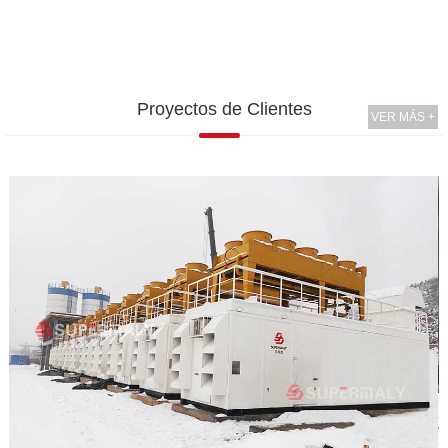
Proyectos de Clientes
VER MÁS +
P
S
v