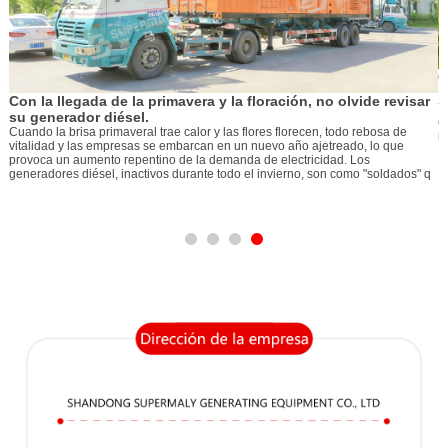
Guía de comprobaciones d
reactivar grupos electróg
mavera y la floración, no olvide revisar
Ya sea que sirva como fuente de 
electrógeno diésel requiere una
ae calor y las flores florecen, todo rebosa de
minuciosa antes de ser reactivad
embarcan en un nuevo año ajetreado, lo que
Esto garantiza que la unidad pu
o de la demanda de electricidad. Los
s durante todo el invierno, son como "soldados" q