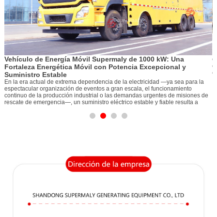
El «corazón» de la mina: Cómo los grupos el
resisten entornos extremos
En medio del estruendo de las operaciones mineras, la e
1000 kW: Una
como la arteria vital que mantiene todo en funcionami
central del suministro eléctrico independiente de una mi
Excepcional y
electrógeno diésel desempeña el papel vital de su «cora
ricidad —ya sea para la
 el funcionamiento
 urgentes de misiones de
le y fiable resulta a