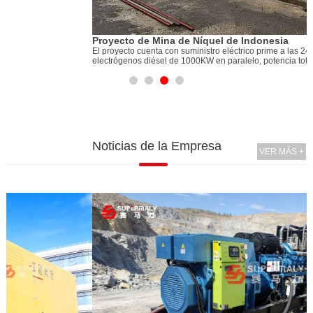
1
Proyecto de Mina de Níquel de Indonesia
1
El proyecto cuenta con suministro eléctrico prime a las 24 horas.Cuatro grupos
r
electrógenos diésel de 1000KW en paralelo, potencia total es 4MW
Noticias de la Empresa
VER MÁS +