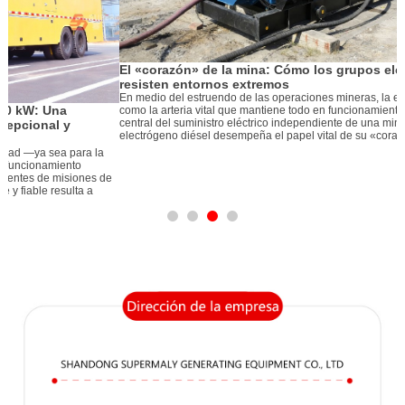
El «corazón» de la mina: Cómo los grupos electrógenos diésel
resisten entornos extremos
C
En medio del estruendo de las operaciones mineras, la electricidad actúa
s
como la arteria vital que mantiene todo en funcionamiento. Como componente
C
central del suministro eléctrico independiente de una mina, el grupo
v
electrógeno diésel desempeña el papel vital de su «corazón». Sin embargo, l
p
g
e